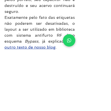
destruído e seu acervo continuará 
seguro. 
Exatamente pelo fato das etiquetas 
não poderem ser desativadas, o 
layout a ser utilizado em biblioteca 
com sistema antifurto RF é o 
esquema 
Bypass
, já explicado em 
outro texto de nosso blog
. 
Nunca se esqueça de levar em 
consideração a frequência de 
operação de seu equipamento na 
hora de realizar uma compra de 
etiquetas e certifique-se sempre de 
estar comprando etiquetas 
permanente a fim de garantir a 
segurança do seu acervo. 
Agora ficou fácil escolher a 