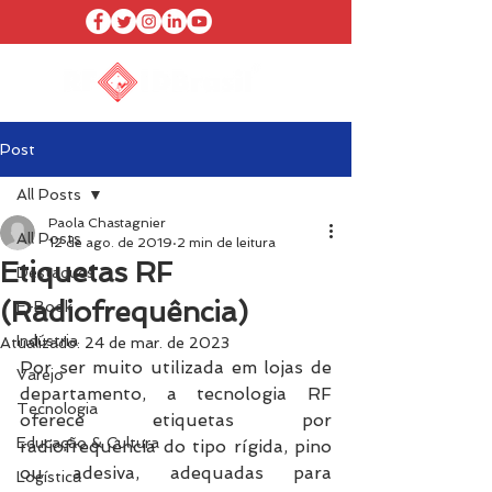
Post
All Posts
Paola Chastagnier
All Posts
12 de ago. de 2019
2 min de leitura
Etiquetas RF
Destaques
(Radiofrequência)
E-Book
Indústria
Atualizado:
24 de mar. de 2023
Por ser muito utilizada em lojas de 
Varejo
departamento, a tecnologia RF 
Tecnologia
oferece etiquetas por 
Educação & Cultura
radiofrequência do tipo rígida, pino 
ou adesiva, adequadas para 
Logística