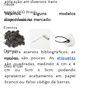
aplicação em diversos itens. 
Saúde
Agenda RFID Brasil
Vejamos alguns modelos 
disponíveis no mercado:
Autor Convidado
Eventos
Novidades
RFID Brasil
Diversos
Já para acervos bibliográficos, as 
opções são poucas. As 
etiquetas
Materiais
são quadradas, medindo 4 cm x 4 
Óleo & Gás
cm ou 5cm x 5cm, podendo 
apresentar acabamento em papel 
branco ou falso código de barras. 