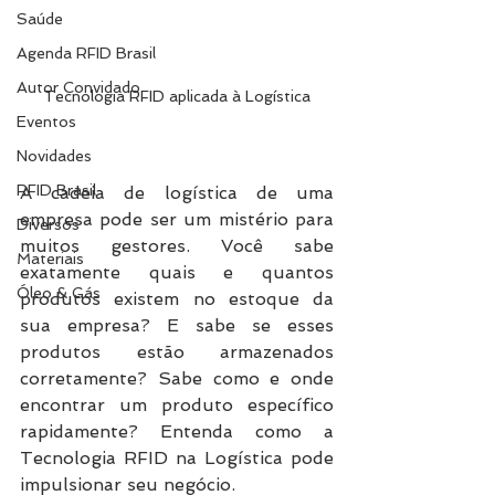
Saúde
Agenda RFID Brasil
Autor Convidado
Tecnologia RFID aplicada à Logística
Eventos
Novidades
RFID Brasil
A cadeia de logística de uma 
empresa pode ser um mistério para 
Diversos
muitos gestores. Você sabe 
Materiais
exatamente quais e quantos 
Óleo & Gás
produtos existem no estoque da 
sua empresa? E sabe se esses 
produtos estão armazenados 
corretamente? Sabe como e onde 
encontrar um produto específico 
rapidamente? Entenda como a 
Tecnologia RFID na Logística pode 
impulsionar seu negócio.