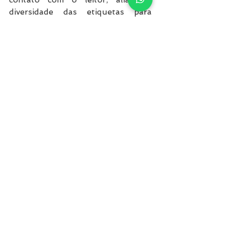
diversidade das etiquetas para 
atender diversas necessidades 
específicas, demonstra o potencial 
inovador dessa tecnologia.
A possibilidade de reutilizar as 
etiquetas, juntamente com a 
redução do estoque por meio de 
um controle preciso de seu giro, 
agiliza a gestão de inventário e 
impulsiona a velocidade na 
expedição, otimizando todo o fluxo 
logístico. A precisão na localização 
de armazenamento e o 
aprimoramento no reabastecimento 
contribuem para eliminar itens 
faltantes e reduzir os custos 
operacionais.