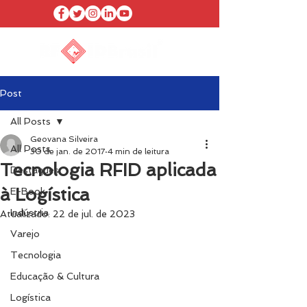
Post
All Posts
Geovana Silveira
All Posts
30 de jan. de 2017
4 min de leitura
Tecnologia RFID aplicada
Destaques
à Logística
E-Book
Indústria
Atualizado:
22 de jul. de 2023
Varejo
Tecnologia
Educação & Cultura
Logística