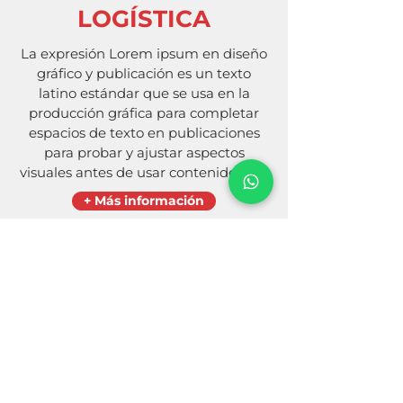
LOGÍSTICA
La expresión Lorem ipsum en diseño
gráfico y publicación es un texto
latino estándar que se usa en la
producción gráfica para completar
espacios de texto en publicaciones
para probar y ajustar aspectos
visuales antes de usar contenido real.
+ Más información
RFID Brasil - Nova Friburgo – RJ – Brasil
CNPJ:
26.773.117
/0001-00
(22) 2010-4970
rfid@rfidbrasil.com