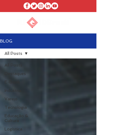
BLOG
All Posts
All Posts
Destaques
E-Book
Indústria
Varejo
Tecnologia
Educação &
Cultura
Logística