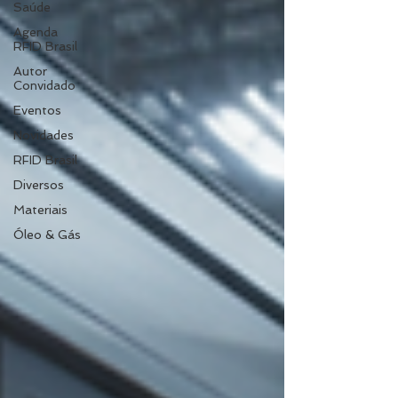
Saúde
Agenda
RFID Brasil
Autor
Convidado
Eventos
Novidades
RFID Brasil
Diversos
Materiais
Óleo & Gás