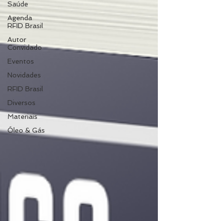
Saúde
Agenda
RFID Brasil
Autor
Convidado
Eventos
Novidades
RFID Brasil
Diversos
Materiais
Óleo & Gás