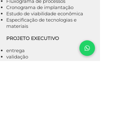
Fluxograma de processos
Cronograma de implantação
Estudo de viabilidade econômica
Especificação de tecnologias e
materiais
PROJETO EXECUTIVO
entrega
validação
implementação
acompanhamento
+ Saiba Mais
EGSA Tecnologia e Inovaçã
o LTDA
CNPJ:
26.773.117
/0001-00
Rua Cel Laudemiro das Merces Ferreira, n