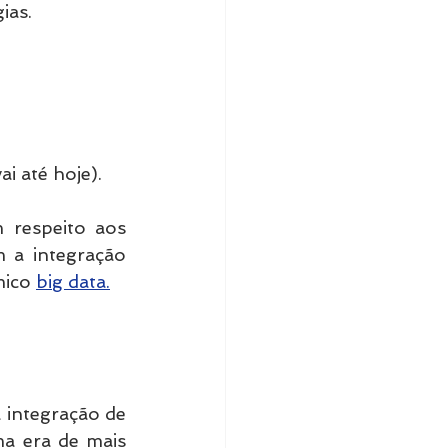
ias.
ai até hoje).
 respeito aos 
 a integração 
ico 
big data.
 integração de 
a era de mais 