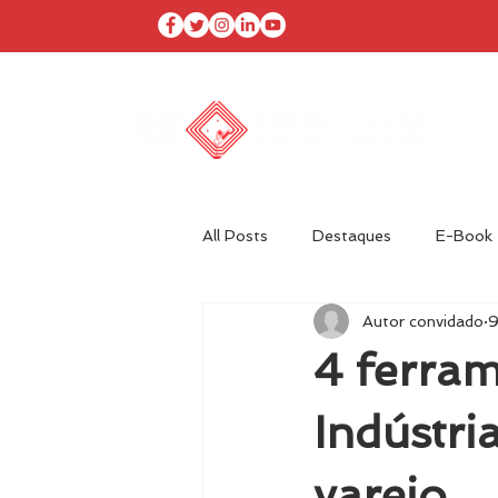
I
All Posts
Destaques
E-Book
Autor convidado
9
Agenda RFID Brasil
Autor Co
4 ferram
Óleo & Gás
Indústri
varejo