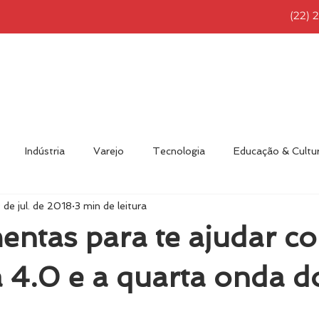
(22) 
NÍCIO
RFID BRASIL
SOLUÇÕES
PRODUTOS
Indústria
Varejo
Tecnologia
Educação & Cultu
 de jul. de 2018
3 min de leitura
nvidado
Eventos
Novidades
RFID Brasil
Diver
entas para te ajudar c
a 4.0 e a quarta onda d