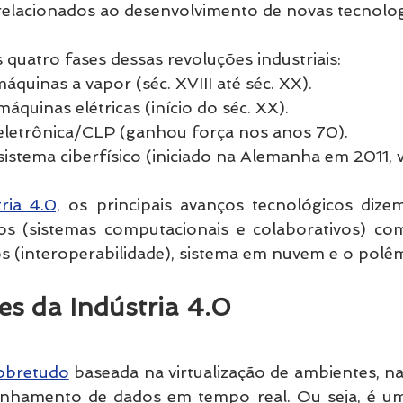
relacionados ao desenvolvimento de novas tecnolog
quatro fases dessas revoluções industriais:
 máquinas a vapor (séc. XVIII até séc. XX).
 máquinas elétricas (início do séc. XX).
: eletrônica/CLP (ganhou força nos anos 70).
 sistema ciberfísico (iniciado na Alemanha em 2011, v
ria 4.0,
 os principais avanços tecnológicos dizem
cos (sistemas computacionais e colaborativos) com
 (interoperabilidade), sistema em nuvem e o polêm
ções da Indústria 4.0 
sobretudo
 baseada na virtualização de ambientes, na
nhamento de dados em tempo real. Ou seja, é um