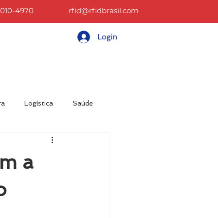
2010-4970
rfid@rfidbrasil.com
Login
CONTATO
BLOG
More
ra
Logística
Saúde
sos
Materiais
om a
o