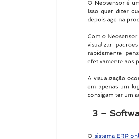
O Neosensor é uma
Isso quer dizer q
depois age na pro
Com o Neosensor, é
visualizar padrõe
rapidamente pens
efetivamente aos 
A visualização oc
em apenas um luga
consigam ter um ac
  3 – Soft
O
 sistema ERP onl