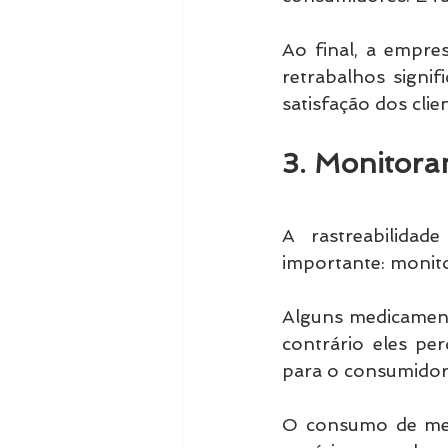
Ao final, a empre
retrabalhos signi
satisfação dos clie
3. Monitora
A rastreabilida
importante: monito
Alguns medicament
contrário eles pe
para o consumidor
O consumo de medi