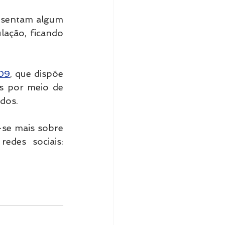
esentam algum 
ação, ficando 
009
, que dispõe 
sobre o rastreamento da produção e do consumo de medicamentos por meio de 
dos.
se mais sobre 
o sistema de rastreabilidade RFID seguindo a RFID Brasil nas redes sociais: 