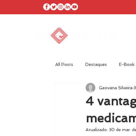
I
All Posts
Destaques
E-Book
Geovana Silveira
3
Agenda RFID Brasil
Autor Co
4 vantag
Óleo & Gás
medicam
Atualizado:
30 de mar. d