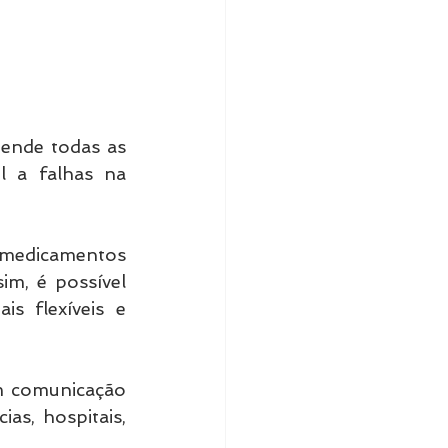
ende todas as 
l a falhas na 
medicamentos 
m, é possível 
s flexíveis e 
m comunicação 
as, hospitais, 