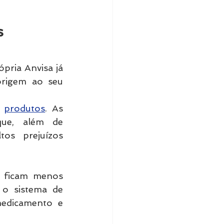
s
ria Anvisa já 
rigem ao seu 
 
produtos
. As 
ue, além de 
s prejuízos 
 ficam menos 
 o sistema de 
medicamento e 