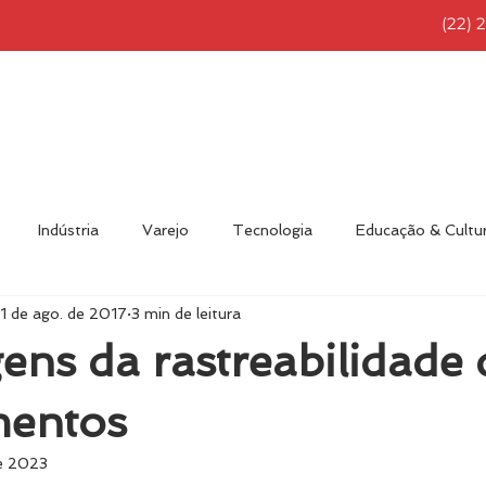
(22) 
NÍCIO
RFID BRASIL
SOLUÇÕES
PRODUTOS
Indústria
Varejo
Tecnologia
Educação & Cultu
1 de ago. de 2017
3 min de leitura
nvidado
Eventos
Novidades
RFID Brasil
Diver
ens da rastreabilidade 
entos
e 2023