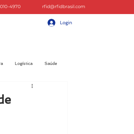
2010-4970
rfid@rfidbrasil.com
Login
CONTATO
BLOG
More
ra
Logística
Saúde
sos
Materiais
de