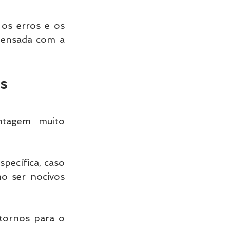
os erros e os 
pensada com a 
s
tagem muito 
ecífica, caso 
o ser nocivos 
ornos para o 