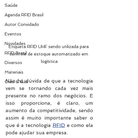
Saúde
Agenda RFID Brasil
Autor Convidado
Eventos
Novidades
Etiqueta RFID UHF sendo utilizada para 
RFID Brasil
controle de estoque automatizado em 
logística
Diversos
Materiais
Não há dúvida de que a tecnologia 
Óleo & Gás
vem se tornando cada vez mais 
presente no ramo dos negócios. E 
isso proporciona, é claro, um 
aumento da competitividade, sendo 
assim é muito importante saber o 
que é a tecnologia 
RFID
 e como ela 
pode ajudar sua empresa. 