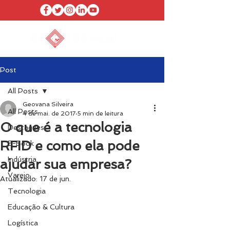
Post
All Posts
Geovana Silveira
All Posts
4 de mai. de 2017
5 min de leitura
O que é a tecnologia
Destaques
RFID e como ela pode
E-Book
Indústria
ajudar sua empresa?
Varejo
Atualizado:
17 de jun.
Tecnologia
Educação & Cultura
Logística