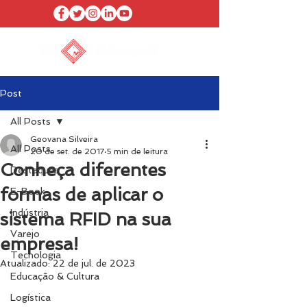
Post
All Posts
Geovana Silveira
All Posts
20 de set. de 2017
5 min de leitura
Conheça diferentes
Destaques
formas de aplicar o
E-Book
Indústria
sistema RFID na sua
Varejo
empresa!
Tecnologia
Atualizado:
22 de jul. de 2023
Educação & Cultura
Logística