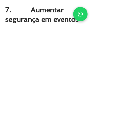
7. Aumentar a 
segurança em eventos
Controlar a 
segurança de um 
grande evento
 parece ser algo 
complicado, não é mesmo? No 
entanto, por meio do RFID, essa 
impressão tende a mudar 
consideravelmente, sendo que ele 
ainda contribui com outros 
aspectos.
Seja por tags, pulseiras ou cartões, 
o chip possibilita exercer um melhor 
controle sobre o fluxo de entrada. 
Isso faz com que presenças 
estranhas sejam notadas com maior 