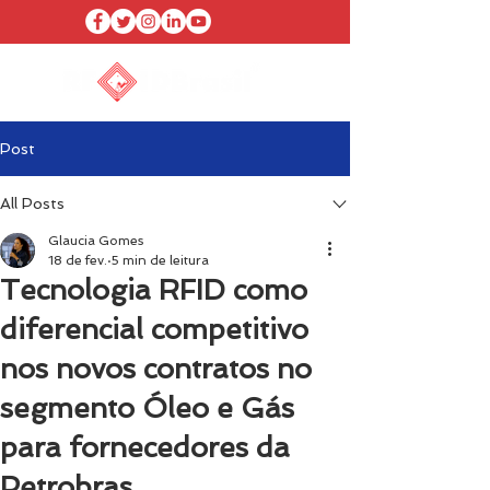
Post
All Posts
Glaucia Gomes
18 de fev.
5 min de leitura
Tecnologia RFID como
diferencial competitivo
nos novos contratos no
segmento Óleo e Gás
para fornecedores da
Petrobras