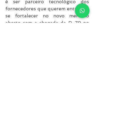
é ser parceiro tecnológico dos 
fornecedores que querem entrar ou 
se fortalecer no novo mercado 
aberto com a chegada da P-79 no 
campo de Búzios e demais projetos 
offshore. Por isso, oferecemos:
Apoio e Consultoria na 
interpretação das 
especificações técnicas da 
Petrobras, ajudando sua 
equipe a aplicar corretamente 
as exigências de RFID em cada 
tipo de equipamento.
Orientação na escolha dos 
modelos de etiquetas e leitores 
RFID mais adequados ao seu 
portfólio de produtos e tipo de 
operação.