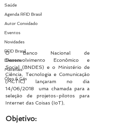
Saúde
Agenda RFID Brasil
Autor Convidado
Eventos
Novidades
RFID Brasil
O Banco Nacional de 
Desenvolvimento Econômico e 
Diversos
Social (BNDES) e o Ministério de 
Materiais
Ciência, Tecnologia e Comunicação 
Óleo & Gás
(MCTIC) lançaram no dia 
14/06/2018  uma chamada para a 
seleção de projetos-pilotos para 
Internet das Coisas (IoT),
Objetivo: