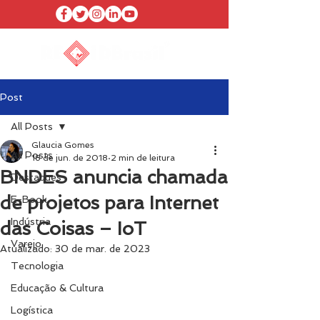
Post
All Posts
Glaucia Gomes
All Posts
18 de jun. de 2018
2 min de leitura
BNDES anuncia chamada
Destaques
de projetos para Internet
E-Book
Indústria
das Coisas – IoT
Varejo
Atualizado:
30 de mar. de 2023
Tecnologia
Educação & Cultura
Logística