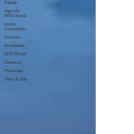
Saúde
Agenda
RFID Brasil
Autor
Convidado
Eventos
Novidades
RFID Brasil
Diversos
Materiais
Óleo & Gás