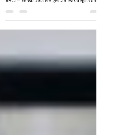
parceria com a ABGI
No último dia 06 a ABES (Associação Brasileira
das Empresas de Software), em parceria com a
ABGI — consultoria em gestão estratégica dos...