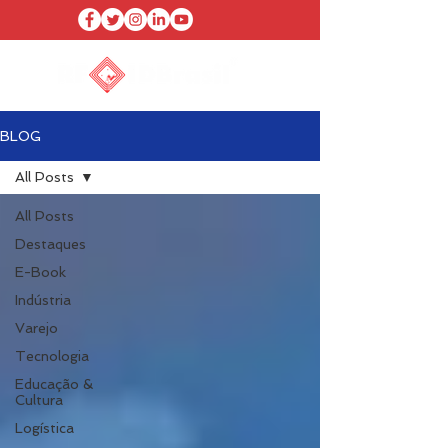
BLOG
All Posts
All Posts
Destaques
E-Book
Indústria
Varejo
Tecnologia
Educação &
Cultura
Logística