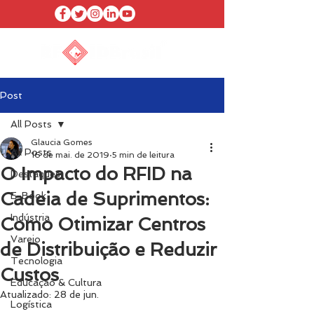
Post
All Posts
Glaucia Gomes
All Posts
16 de mai. de 2019
5 min de leitura
O Impacto do RFID na
Destaques
Cadeia de Suprimentos:
E-Book
Indústria
Como Otimizar Centros
Varejo
de Distribuição e Reduzir
Tecnologia
Custos
Educação & Cultura
Atualizado:
28 de jun.
Logística