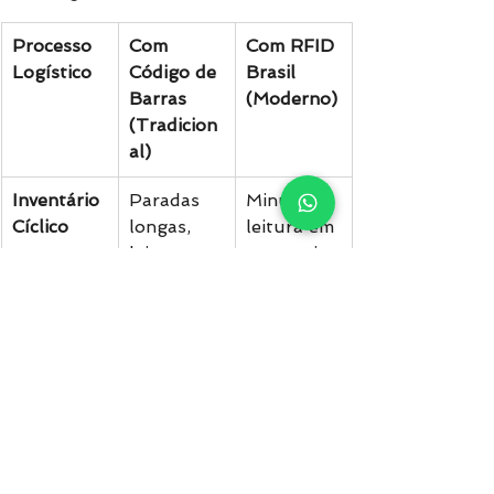
Processo 
Com 
Com RFID 
Logístico
Código de 
Brasil 
Barras 
(Moderno)
(Tradicion
al)
Inventário 
Paradas 
Minutos, 
Cíclico
longas, 
leitura em 
leitura 
massa via 
item a 
rádio.
item 
manual.
Conferênci
Gargalos 
Automaçã
a em 
e risco 
o total via 
Docas
alto de 
portais de 
erro 
leitura.
humano.