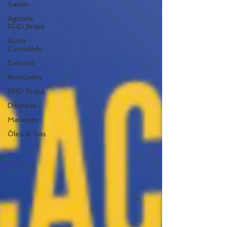
Saúde
Agenda
RFID Brasil
Autor
Convidado
Eventos
Novidades
RFID Brasil
Diversos
Materiais
Óleo & Gás