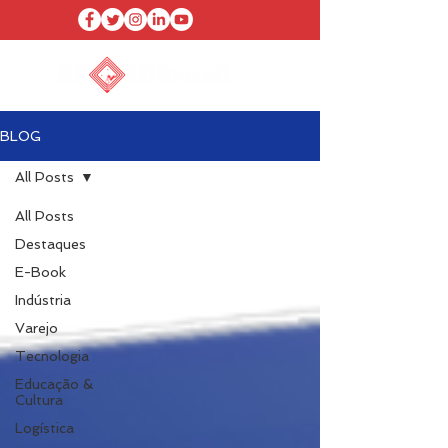
BLOG
All Posts
All Posts
Destaques
E-Book
Indústria
Varejo
Tecnologia
Educação &
Cultura
Logística