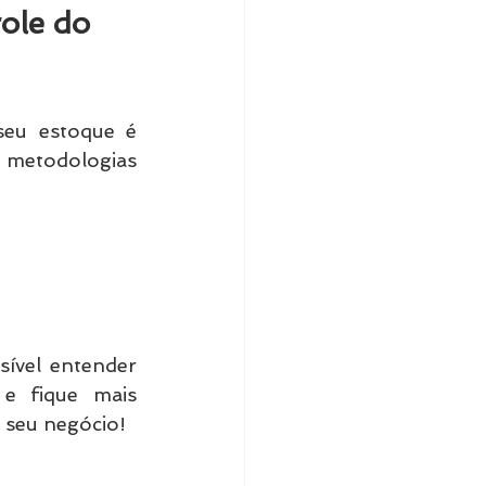
le do 
u estoque é 
 metodologias 
ível entender 
e fique mais 
 seu negócio! 