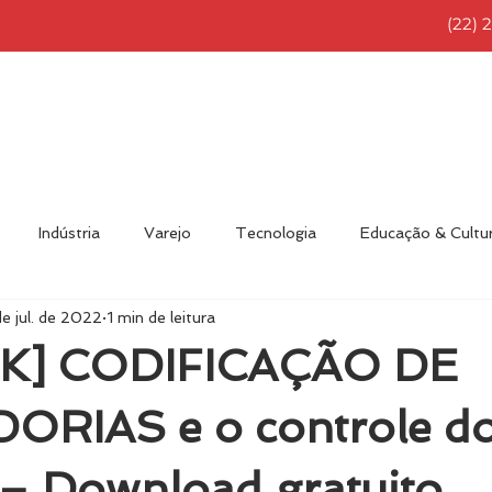
(22) 
NÍCIO
RFID BRASIL
SOLUÇÕES
PRODUTOS
Indústria
Varejo
Tecnologia
Educação & Cultu
e jul. de 2022
1 min de leitura
nvidado
Eventos
Novidades
RFID Brasil
Diver
K] CODIFICAÇÃO DE
RIAS e o controle do
 – Download gratuito