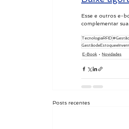
Esse e outros e-b
complementar sua b
TecnologiaRFID
#Gestão
GestãodeEstoqueeInvent
E-Book
Novidades
Posts recentes