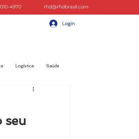
2010-4970
rfid@rfidbrasil.com
Login
CONTATO
BLOG
More
ra
Logística
Saúde
sos
Materiais
 seu