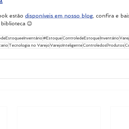
ook estão 
disponíveis em nosso blog
, confira e ba
iblioteca 😉 
deEstoqueeInventário
#Estoque
ControledeEstoque
Inventário
Vare
ario
Tecnologia no Varejo
VarejoInteligente
ControledosProdutos
C