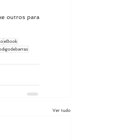
ixe outros para 
jo
eBook
odigodebarras
Ver tudo