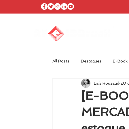
I
All Posts
Destaques
E-Book
Laís Rouzaud
20 d
Agenda RFID Brasil
Autor Co
[E-BOO
Óleo & Gás
MERCADO
estoque