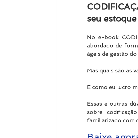
CODIFICAÇÃ
seu estoque
No e-book CODIF
abordado de forma
ágeis de gestão do
Mas quais são as v
E como eu lucro m
Essas e outras dú
sobre codificaçã
familiarizado com 
Baixe agor