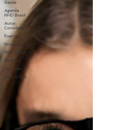
Saúde
Agenda
RFID Brasil
Autor
Convidado
Eventos
Novidades
RFID Brasil
Diversos
Materiais
Óleo & Gás