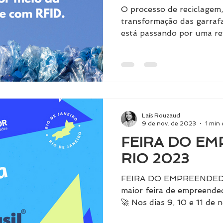
EM UM FUTU
O processo de reciclagem,
SUSTENTÁVE
transformação das garraf
está passando por uma re
chave para esse sucesso?
Nosso planeta está enfre
ambiental sem precedente
de resíduos plásticos, es
que poluem nossos oceano
naturais. A boa notícia é
Laís Rouzaud
uma mudança notável ness
9 de nov. de 2023
1 min 
FEIRA DO E
RIO 2023
FEIRA DO EMPREENDEDO
maior feira de empreende
🚀 Nos dias 9, 10 e 11 de 