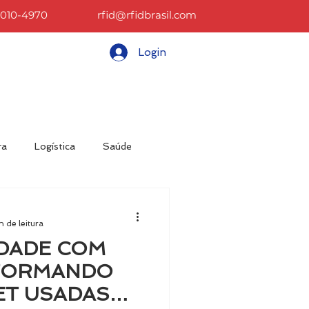
2010-4970
rfid@rfidbrasil.com
Login
CONTATO
BLOG
More
ra
Logística
Saúde
sos
Materiais
n de leitura
IDADE COM
SFORMANDO
ET USADAS