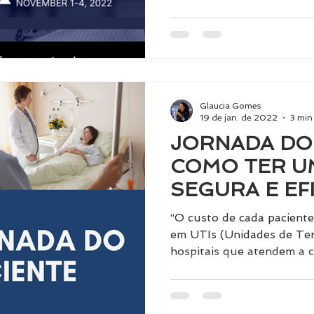
Glaucia Gomes
19 de jan. de 2022
3 min 
JORNADA DO 
COMO TER U
SEGURA E EF
LEITOS?
“O custo de cada pacient
em UTIs (Unidades de Tera
hospitais que atendem a c