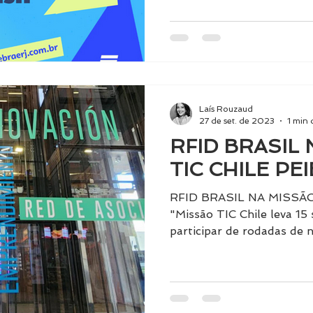
Laís Rouzaud
27 de set. de 2023
1 min 
RFID BRASIL
TIC CHILE PE
RFID BRASIL NA MISSÃO
"Missão TIC Chile leva 15 
participar de rodadas de 