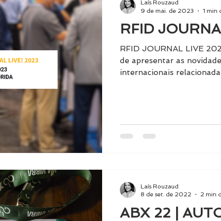
Laís Rouzaud
9 de mai. de 2023
1 min 
RFID JOURNAL
RFID JOURNAL LIVE 2023 O evento 
de apresentar as novidad
internacionais relacionada
Laís Rouzaud
8 de set. de 2022
2 min d
ABX 22 | AU