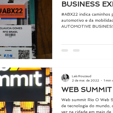
BUSINESS EX
#ABX22 indica caminhos p
automotivo e da mobilida
AUTOMOTIVE BUSINESS 
encontro de...
Laís Rouzaud
2 de mai. de 2022
1 min 
WEB SUMMIT 
Web summit Rio O Web Su
de tecnologia do mundo, 
vez na cidade em maio de 