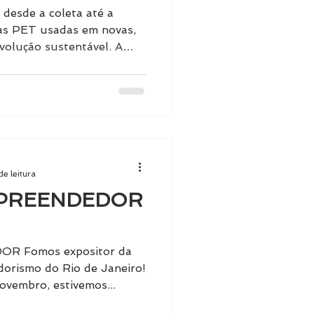
RO
 desde a coleta até a
L
as PET usadas em novas,
volução sustentável. A
 Rastreabilidade com RFID.
ntando um desafio
s: a crescente quantidade
pecialmente garrafas PET,
s, rios e ecossistemas
 que estamos presenciando
a trajetória de degrad
de leitura
MPREENDEDOR
R Fomos expositor da
dorismo do Rio de Janeiro!
novembro, estivemos...