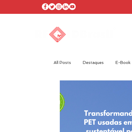
I
All Posts
Destaques
E-Book
Agenda RFID Brasil
Autor Co
Óleo & Gás