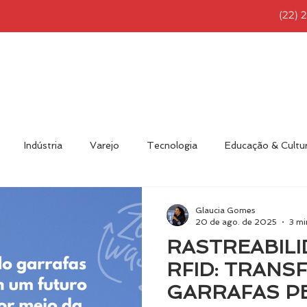
(22) 
NÍCIO
RFID BRASIL
SOLUÇÕES
PRODUTOS
Indústria
Varejo
Tecnologia
Educação & Cultu
nvidado
Eventos
Novidades
RFID Brasil
Diver
Glaucia Gomes
20 de ago. de 2025
3 mi
RASTREABIL
RFID: TRAN
GARRAFAS P