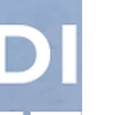
real, garantindo agilidade à manutenção e fluxo
de caixa previsível.