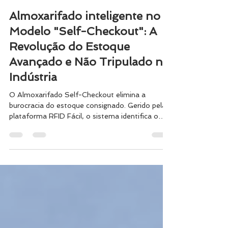
Glaucia Gomes
1 de jun.
5 min de leitura
Almoxarifado inteligente no
Modelo "Self-Checkout": A
Revolução do Estoque
Avançado e Não Tripulado na
Indústria
O Almoxarifado Self-Checkout elimina a
burocracia do estoque consignado. Gerido pela
plataforma RFID Fácil, o sistema identifica o
consumo no milésimo de segundo em que o
funcionário valida as peças e passa pela eclusa
antievasão. Através de uma API aberta (JSON),
os dados são injetados diretamente no ERP do
fornecedor. O inventário atualiza-se na hora e o
faturamento por consumo ocorre em tempo