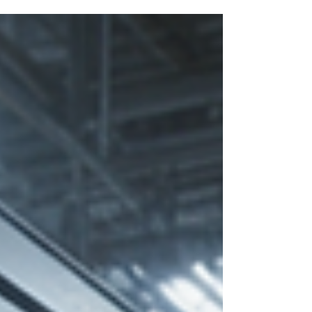
setores como têxtil, baterias e pneus. Descubra
neste artigo como a tecnologia RAIN RFID se
tornou a ferramenta indispensável para
conectar seus produtos físicos aos dados
exigidos pelo mercado internacional, garantindo
conformidade automatizada, segurança
antifraude e eficiência logística de ponta a
ponta.